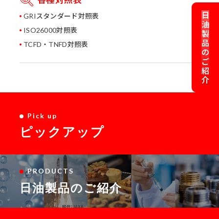
日
GRIスタンダード対照表
油
ISO26000対照表
製
品
TCFD・TNFD対照表
の
ご
紹
介
Pick up
ピックアップ
PRODUCTS
日油製品のご紹介