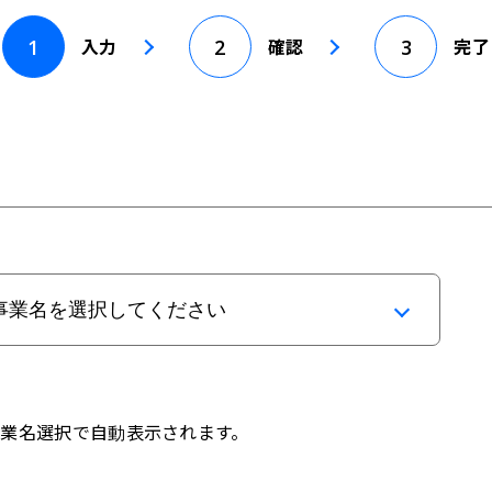
1
2
3
入力
確認
完了
事業名選択で自動表示されます。