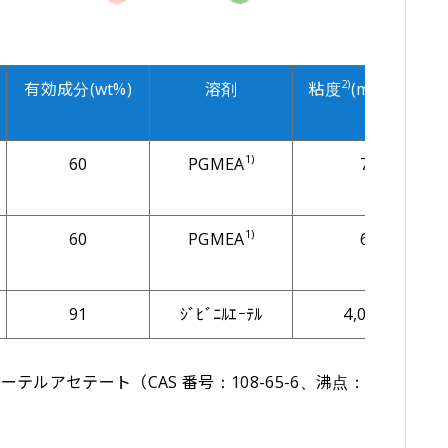
2)
有効成分(wt%)
溶剤
粘度
(mPa・s)
1)
60
PGMEA
7
1)
60
PGMEA
6
91
ｼﾞﾋﾞﾆﾙｴｰﾃﾙ
4,000
テルアセテート（CAS 番号：108-65-6、沸点：