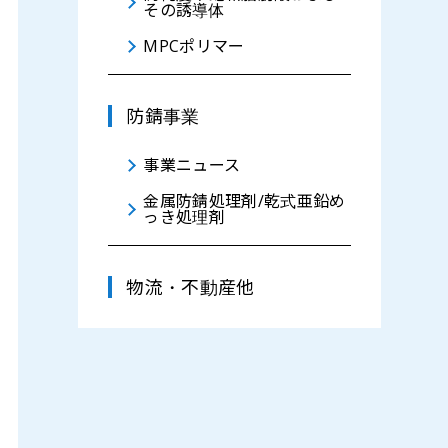
その誘導体
MPCポリマー
防錆事業
事業ニュース
金属防錆処理剤/乾式亜鉛め
っき処理剤
物流・不動産他