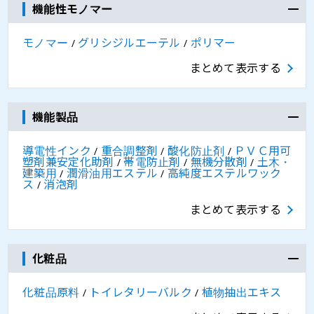
機能性モノマー
モノマー
グリシジルエーテル
ポリマー
/
/
まとめて表示する
機能製品
導電性インク
重合調整剤
酸化防止剤
ＰＶＣ用可
/
/
/
塑剤兼安定化助剤
帯電防止剤
無機分散剤
土木・
/
/
/
建築用
潤滑油用エステル
高純度エステルワック
/
/
ス
消泡剤
/
まとめて表示する
化粧品
化粧品原料
トイレタリーバルク
植物抽出エキス
/
/