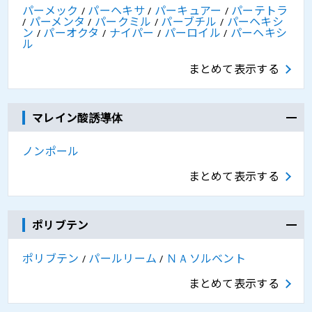
パーメック
パーヘキサ
パーキュアー
パーテトラ
/
/
/
パーメンタ
パークミル
パーブチル
パーヘキシ
/
/
/
/
ン
パーオクタ
ナイパー
パーロイル
パーヘキシ
/
/
/
/
ル
まとめて表示する
マレイン酸誘導体
ノンポール
まとめて表示する
ポリブテン
ポリブテン
パールリーム
ＮＡソルベント
/
/
まとめて表示する