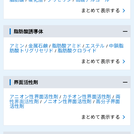
まとめて表示する
脂肪酸誘導体
アミン
金属石鹸
脂肪酸アミド
エステル
中鎖脂
/
/
/
/
肪酸トリグリセリド
脂肪酸クロライド
/
まとめて表示する
界面活性剤
アニオン性界面活性剤
カチオン性界面活性剤
両
/
/
性界面活性剤
ノニオン性界面活性剤
高分子界面
/
/
活性剤
まとめて表示する