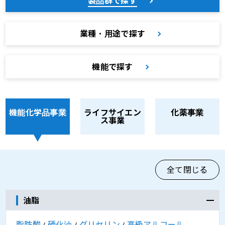
製品群で探す
業種・用途で探す
機能で探す
機能化学品事業
ライフサイエン
化薬事業
ス事業
全て閉じる
油脂
脂肪酸
硬化油
グリセリン
高級アルコール
/
/
/