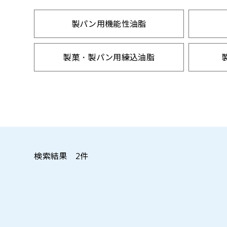
製パン用機能性油脂
製菓・製パン用練込油脂
粉末油脂
検索結果
2
件