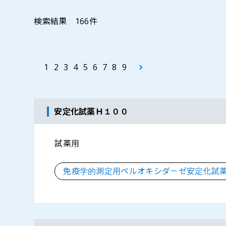
検索結果
166
件
1
2
3
4
5
6
7
8
9
安定化試薬Ｈ１００
試薬用
免疫学的測定用ペルオキシダ－ゼ安定化試