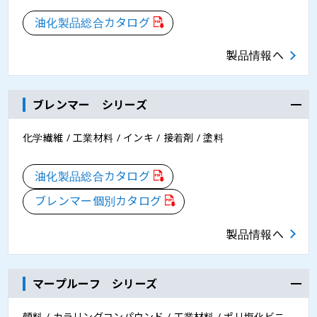
油化製品総合カタログ
製品情報へ
ブレンマー シリーズ
化学繊維 / 工業材料 / インキ / 接着剤 / 塗料
油化製品総合カタログ
ブレンマー個別カタログ
製品情報へ
マープルーフ シリーズ
顔料 / カラリングコンパウンド / 工業材料 / ポリ塩化ビニ