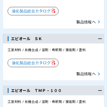
油化製品総合カタログ
製品情報へ
エピオール ＳＫ
工業材料 / 有機合成 / 溶剤・希釈剤 / 接着剤 / 塗料
油化製品総合カタログ
製品情報へ
エピオール ＴＭＰ－１００
工業材料 / 有機合成 / 溶剤・希釈剤 / 接着剤 / 塗料