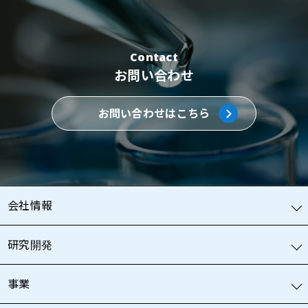
Contact
お問い合わせ
お問い合わせはこちら
会社情報
研究開発
事業