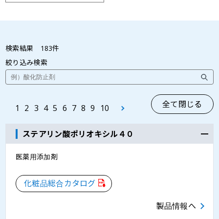
検索結果
183
件
絞り込み検索
全て閉じる
1
2
3
4
5
6
7
8
9
10
ステアリン酸ポリオキシル４０
医薬用添加剤
化粧品総合カタログ
製品情報へ