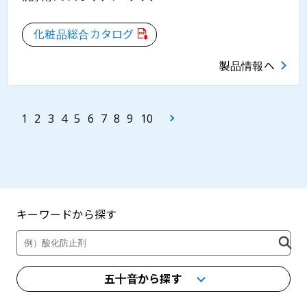
化粧品総合カタログ
製品情報へ
1
2
3
4
5
6
7
8
9
10
キーワードから探す
製品・カタログ検索
五十音から探す