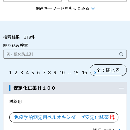
関連キーワードをもっとみる
殺菌
潤滑性
洗浄
相溶化
検索結果
318
件
絞り込み検索
乳化
撥水化
皮膚保護性
分散
全て閉じる
1
2
3
4
5
6
7
8
9
10
...
15
16
安定化試薬Ｈ１００
防曇
保湿
試薬用
離型性
機能テスト
免疫学的測定用ペルオキシダ－ゼ安定化試薬
保護
賦形