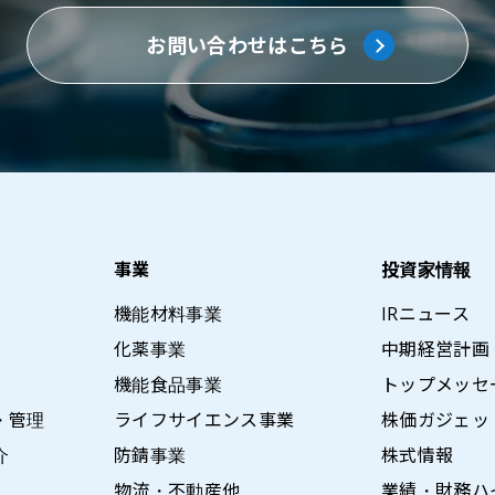
お問い合わせはこちら
事業
投資家情報
機能材料事業
IRニュース
化薬事業
中期経営計画
機能食品事業
トップメッセ
・管理
ライフサイエンス事業
株価ガジェッ
介
防錆事業
株式情報
物流・不動産他
業績・財務ハ