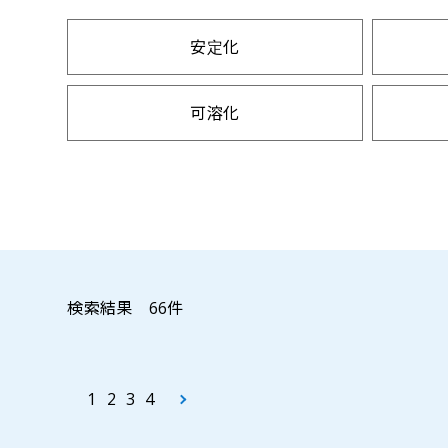
安定化
可溶化
洗浄
皮膚保護性
検索結果
66
件
離型性
粘度調整
1
2
3
4