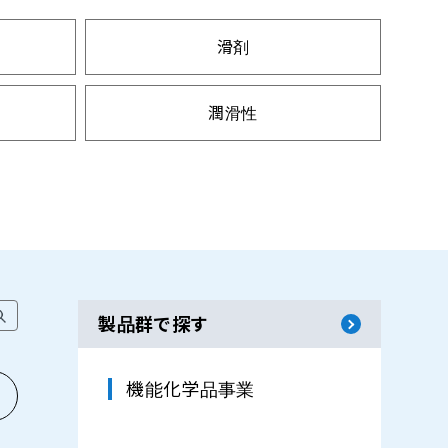
滑剤
潤滑性
撥水化
保湿
賦形
製品群で探す
機能化学品事業