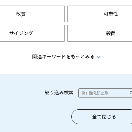
改質
可塑性
サイジング
殺菌
相溶化
乳化
関連キーワードをもっとみる
分散
防曇
機能テスト
保護
絞り込み検索
全て閉じる