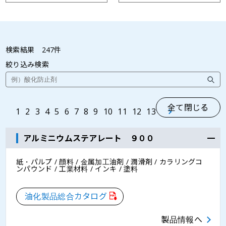
検索結果
247
件
絞り込み検索
全て閉じる
1
2
3
4
5
6
7
8
9
10
11
12
13
アルミニウムステアレート ９００
紙・パルプ / 顔料 / 金属加工油剤 / 潤滑剤 / カラリングコ
ンパウンド / 工業材料 / インキ / 塗料
油化製品総合カタログ
製品情報へ