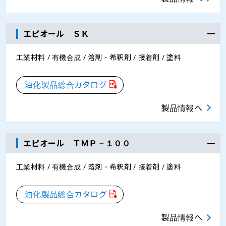
エピオール ＳＫ
工業材料 / 有機合成 / 溶剤・希釈剤 / 接着剤 / 塗料
油化製品総合カタログ
製品情報へ
エピオール ＴＭＰ－１００
工業材料 / 有機合成 / 溶剤・希釈剤 / 接着剤 / 塗料
油化製品総合カタログ
製品情報へ