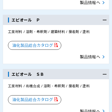
製品情報へ
エピオール Ｐ
工業材料 / 溶剤・希釈剤 / 建築材料 / 接着剤 / 塗料
油化製品総合カタログ
製品情報へ
エピオール ＳＢ
工業材料 / 有機合成 / 溶剤・希釈剤 / 接着剤 / 塗料
油化製品総合カタログ
製品情報へ