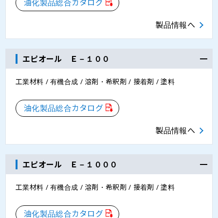
油化製品総合カタログ
製品情報へ
エピオール Ｅ－１００
工業材料 / 有機合成 / 溶剤・希釈剤 / 接着剤 / 塗料
油化製品総合カタログ
製品情報へ
エピオール Ｅ－１０００
工業材料 / 有機合成 / 溶剤・希釈剤 / 接着剤 / 塗料
油化製品総合カタログ