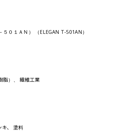
１ＡＮ） （ELEGAN T-501AN）
樹脂）、 繊維工業
ンキ、 塗料