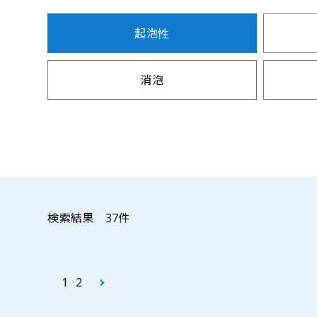
起泡性
消泡
増粘
難燃化
検索結果
37
件
油性向上
1
2