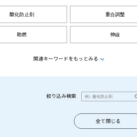
酸化防止剤
重合調整
助燃
伸線
帯電防止
脱墨
関連キーワードをもっとみる
パール化
表面改質
流動性向上
リンス
絞り込み検索
全て閉じる