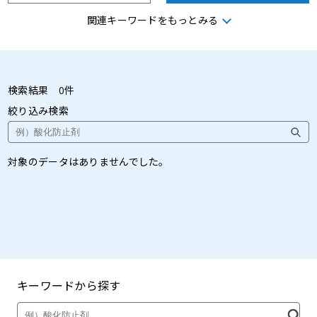
関連キーワードをもっとみる
凍結防止剤
土木工事
トンネル掘削
閃絡表示
検索結果
0
件
絞り込み検索
防衛
防犯
対象のデータはありませんでした。
補修材
滅菌
溶接
キーワードから探す
製品・カタログ検索