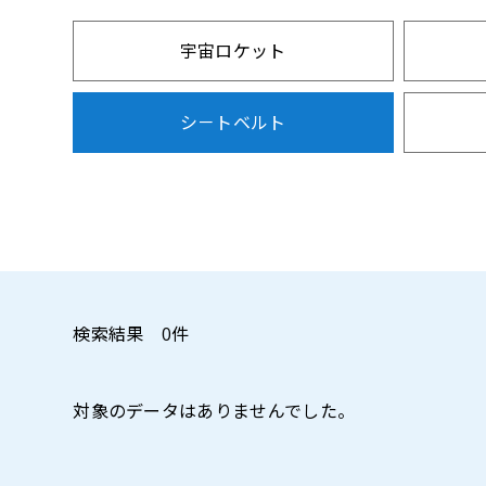
宇宙ロケット
シ－トベルト
トンネル掘削
補修材
検索結果
0
件
対象のデータはありませんでした。