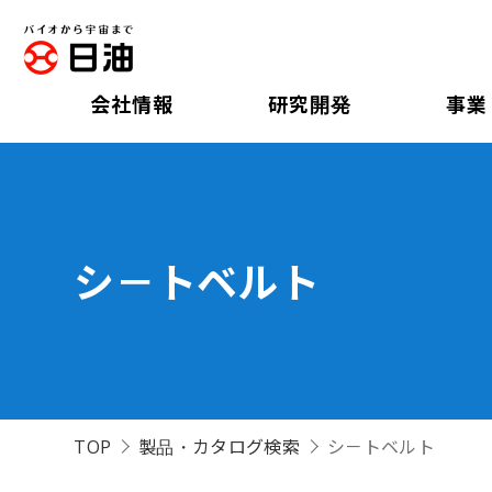
会社情報
研究開発
事業
シ－トベルト
TOP
製品・カタログ検索
シ－トベルト