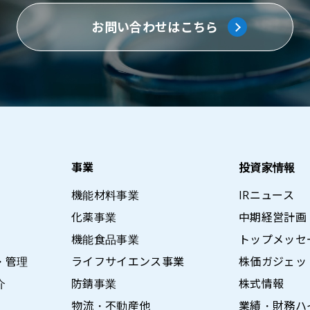
お問い合わせはこちら
事業
投資家情報
機能材料事業
IRニュース
化薬事業
中期経営計画
機能食品事業
トップメッセ
・管理
ライフサイエンス事業
株価ガジェッ
介
防錆事業
株式情報
物流・不動産他
業績・財務ハ