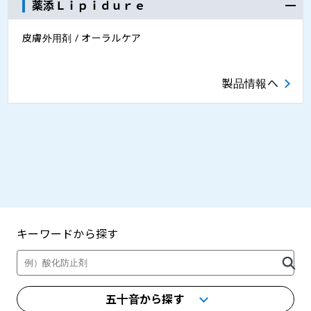
薬添Ｌｉｐｉｄｕｒｅ
皮膚外用剤 / オーラルケア
製品情報へ
キーワードから探す
製品・カタログ検索
五十音から探す