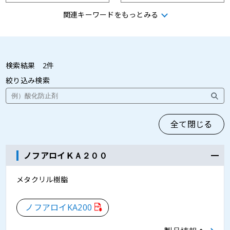
関連キーワードをもっとみる
展着剤
反射防止
変性
耐擦傷性
検索結果
2
件
絞り込み検索
耐油性
密着性
書味向上
透過制御
全て閉じる
ノフアロイＫＡ２００
摺動性
異音防止
メタクリル樹脂
相容性
防汚性
ノフアロイKA200
滑り性
耐衝撃性