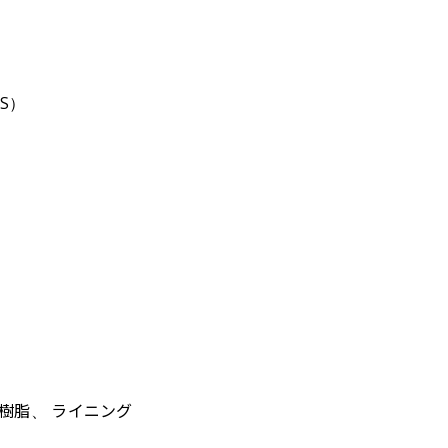
S）
樹脂、 ライニング