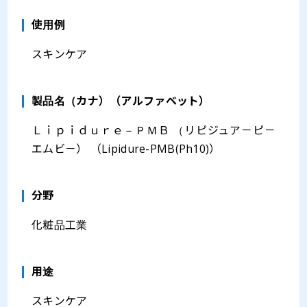
使用例
スキンケア
製品名（カナ）（アルファベット）
Ｌｉｐｉｄｕｒｅ－ＰＭＢ （リピジュア－ピ－
エムビ－） （Lipidure-PMB(Ph10)）
分野
化粧品工業
⽤途
スキンケア