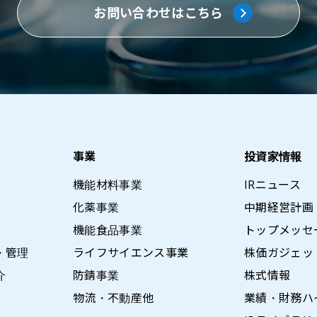
お問い合わせはこちら
事業
投資家情報
機能材料事業
IRニュース
化薬事業
中期経営計画
機能食品事業
トップメッセ
・管理
ライフサイエンス事業
株価ガジェッ
介
防錆事業
株式情報
物流・不動産他
業績・財務ハ