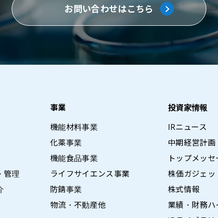
お問い合わせはこちら
事業
投資家情報
機能材料事業
IRニュース
化薬事業
中期経営計画
機能食品事業
トップメッセ
・管理
ライフサイエンス事業
株価ガジェッ
介
防錆事業
株式情報
物流・不動産他
業績・財務ハ