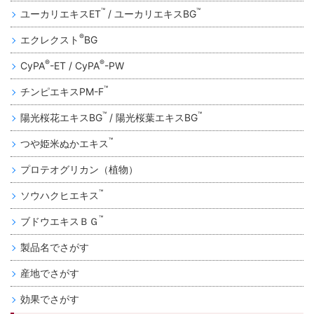
™
™
ユーカリエキスET
/ ユーカリエキスBG
®
エクレクスト
BG
®
®
CyPA
-ET / CyPA
-PW
™
チンピエキスPM-F
™
™
陽光桜花エキスBG
/ 陽光桜葉エキスBG
™
つや姫米ぬかエキス
プロテオグリカン（植物）
™
ソウハクヒエキス
™
ブドウエキスＢＧ
製品名でさがす
産地でさがす
効果でさがす