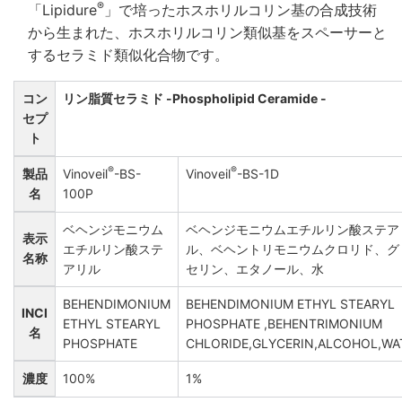
®
「Lipidure
」で培ったホスホリルコリン基の合成技術
から生まれた、ホスホリルコリン類似基をスペーサーと
するセラミド類似化合物です。
コン
リン脂質セラミド -Phospholipid Ceramide -
セプ
ト
®
®
製品
Vinoveil
-BS-
Vinoveil
-BS-1D
名
100P
ベヘンジモニウム
ベヘンジモニウムエチルリン酸ステア
表示
エチルリン酸ステ
ル、ベヘントリモニウムクロリド、グ
名称
アリル
セリン、エタノール、水
BEHENDIMONIUM
BEHENDIMONIUM ETHYL STEARYL
INCI
ETHYL STEARYL
PHOSPHATE ,BEHENTRIMONIUM
名
PHOSPHATE
CHLORIDE,GLYCERIN,ALCOHOL,WA
濃度
100%
1%