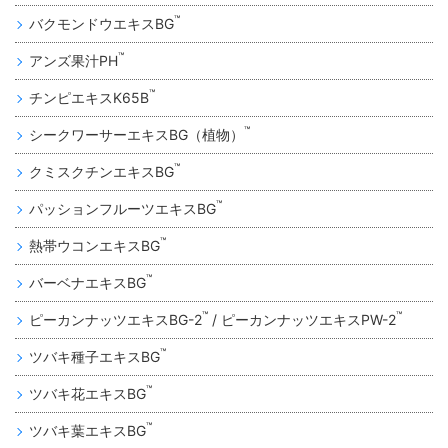
™
バクモンドウエキスBG
™
アンズ果汁PH
™
チンピエキスK65B
™
シークワーサーエキスBG（植物）
™
クミスクチンエキスBG
™
パッションフルーツエキスBG
™
熱帯ウコンエキスBG
™
バーベナエキスBG
™
™
ピーカンナッツエキスBG-2
/ ピーカンナッツエキスPW-2
™
ツバキ種子エキスBG
™
ツバキ花エキスBG
™
ツバキ葉エキスBG