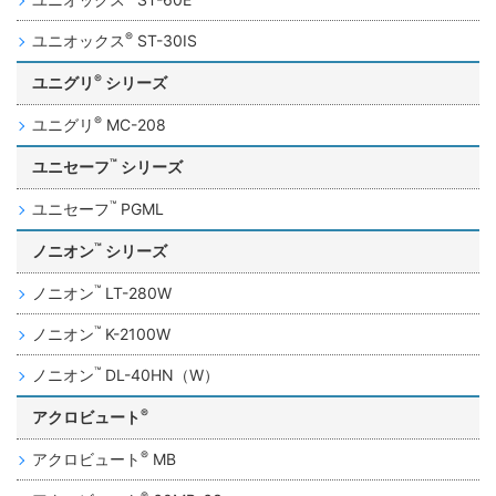
®
ユニオックス
ST-30IS
®
ユニグリ
シリーズ
®
ユニグリ
MC-208
™
ユニセーフ
シリーズ
™
ユニセーフ
PGML
™
ノニオン
シリーズ
™
ノニオン
LT-280W
™
ノニオン
K-2100W
™
ノニオン
DL-40HN（W）
®
アクロビュート
®
アクロビュート
MB