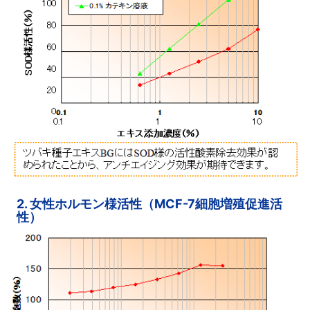
2. 女性ホルモン様活性（MCF-7細胞増殖促進活
性）