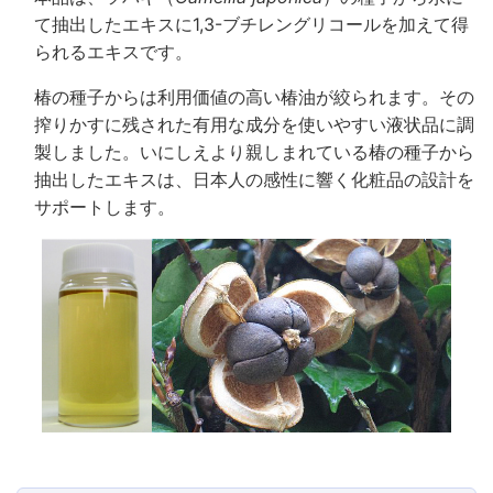
て抽出したエキスに1,3-ブチレングリコールを加えて得
られるエキスです。
椿の種子からは利用価値の高い椿油が絞られます。その
搾りかすに残された有用な成分を使いやすい液状品に調
製しました。いにしえより親しまれている椿の種子から
抽出したエキスは、日本人の感性に響く化粧品の設計を
サポートします。