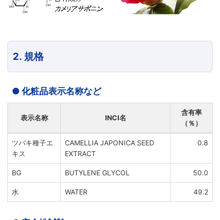
2. 規格
● 化粧品表示名称など
含有率
表示名称
INCI名
（％）
ツバキ種子エ
CAMELLIA JAPONICA SEED
0.8
キス
EXTRACT
BG
BUTYLENE GLYCOL
50.0
水
WATER
49.2