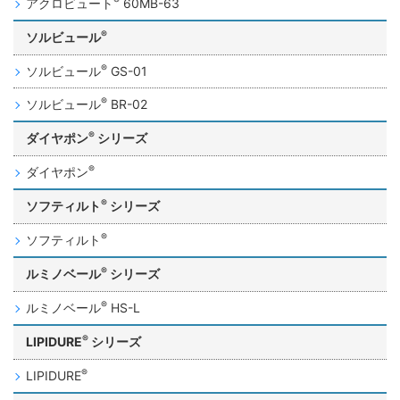
®
アクロビュート
60MB-63
®
ソルビュール
®
ソルビュール
GS-01
®
ソルビュール
BR-02
®
ダイヤポン
シリーズ
®
ダイヤポン
®
ソフティルト
シリーズ
®
ソフティルト
®
ルミノベール
シリーズ
®
ルミノベール
HS-L
®
LIPIDURE
シリーズ
®
LIPIDURE