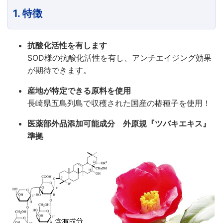
1. 特徴
抗酸化活性を有します
SOD様の抗酸化活性を有し、アンチエイジング効果
が期待できます。
産地が特定できる原料を使用
長崎県五島列島で収穫された国産の椿種子を使用！
医薬部外品添加可能成分 外原規『ツバキエキス』
準拠