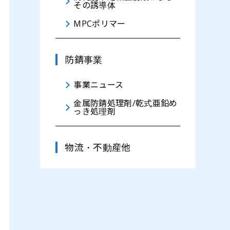
その誘導体
MPCポリマー
防錆事業
事業ニュース
金属防錆処理剤/乾式亜鉛め
っき処理剤
物流・不動産他