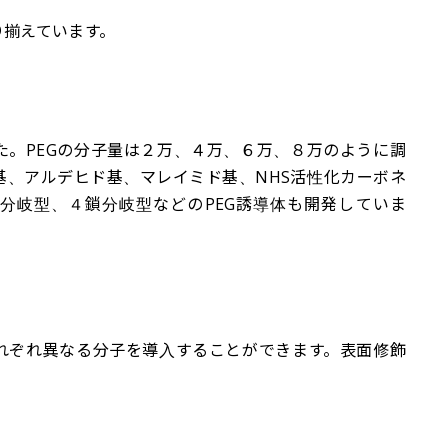
り揃えています。
た。PEGの分子量は２万、４万、６万、８万のように調
基、アルデヒド基、マレイミド基、NHS活性化カーボネ
分岐型、４鎖分岐型などのPEG誘導体も開発していま
それぞれ異なる分子を導入することができます。表面修飾