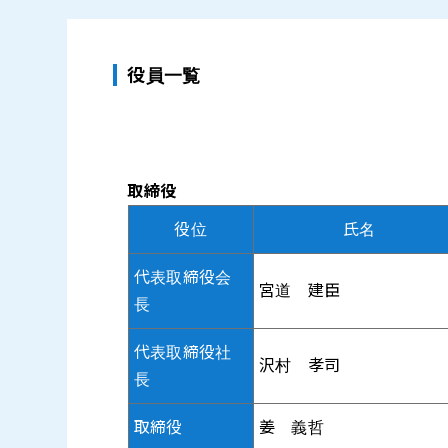
役員一覧
取締役
役位
氏名
代表取締役会
宮道 建臣
長
代表取締役社
沢村 孝司
長
取締役
姜 義哲