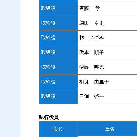
取締役
斉藤 学
取締役
鎌田 卓史
取締役
林 いづみ
取締役
浜本 順子
取締役
伊藤 邦光
取締役
相良 由里子
取締役
三浦 啓一
執行役員
役位
氏名