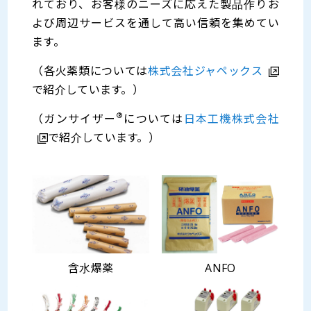
れており、お客様のニーズに応えた製品作りお
よび周辺サービスを通して高い信頼を集めてい
ます。
（各火薬類については
株式会社ジャペックス
で紹介しています。）
®
（ガンサイザー
については
日本工機株式会社
で紹介しています。）
含水爆薬
ANFO