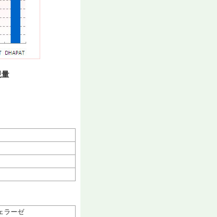
現量
ェラーゼ