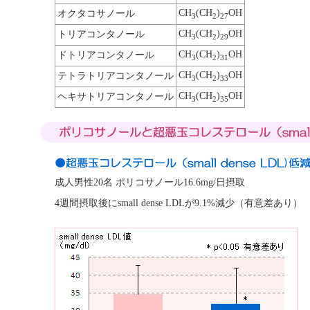
CH
(CH
)
OH
オクタコサノール
3
2
27
CH
(CH
)
OH
トリアコンタノール
3
2
29
CH
(CH
)
OH
ドトリアコンタノール
3
2
31
CH
(CH
)
OH
テトラトリアコンタノール
3
2
33
CH
(CH
)
OH
ヘキサトリアコンタノール
3
2
35
成人男性20名 ポリコサノール16.6mg/日摂取
4週間摂取後にsmall dense LDLが9.1%減少（有意差あり）