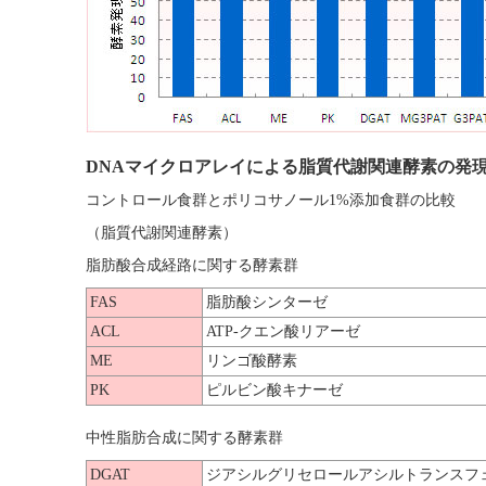
DNAマイクロアレイによる脂質代謝関連酵素の発
コントロール食群とポリコサノール1%添加食群の比較
（脂質代謝関連酵素）
脂肪酸合成経路に関する酵素群
FAS
脂肪酸シンターゼ
ACL
ATP-クエン酸リアーゼ
ME
リンゴ酸酵素
PK
ピルビン酸キナーゼ
中性脂肪合成に関する酵素群
DGAT
ジアシルグリセロールアシルトランスフ