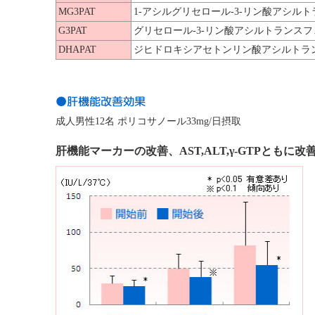
MG3PAT
1-アシルグリセロール-3-リン酸アシル
G3PAT
グリセロール-3-リン酸アシルトランス
DHAPAT
ジヒドロキシアセトンリン酸アシルトラ
成人男性12名 ポリコサノール33mg/日摂取
肝機能マーカーの改善、AST,ALT,γ-GTPともに改