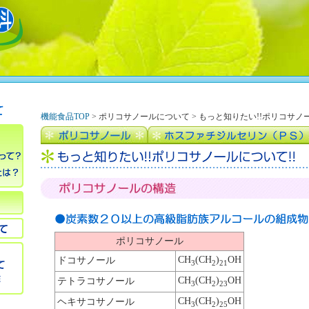
機能食品TOP
> ポリコサノールについて > もっと知りたい!!ポリコサ
ポリコサノール
CH
(CH
)
OH
ドコサノール
3
2
21
CH
(CH
)
OH
テトラコサノール
3
2
23
CH
(CH
)
OH
ヘキサコサノール
3
2
25