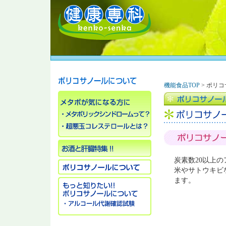
機能食品TOP
> ポリ
炭素数20以上
米やサトウキビ
ます。