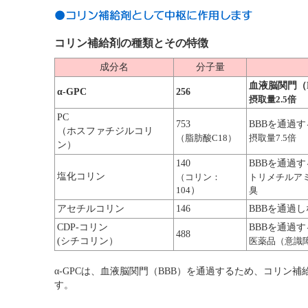
コリン補給剤の種類とその特徴
成分名
分子量
血液脳関門（
α-GPC
256
摂取量2.5倍
PC
753
BBBを通過す
（ホスファチジルコリ
（脂肪酸C18）
摂取量7.5倍
ン）
140
BBBを通過す
塩化コリン
（コリン：
トリメチルア
104
）
臭
アセチルコリン
146
BBBを通過
CDP-コリン
BBBを通過す
488
(シチコリン）
医薬品（意識
α-GPCは、血液脳関門（BBB）を通過するため、コリン
す。