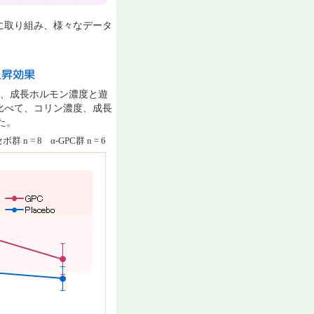
究に取り組み、様々なデータ
濃度、成長ホルモン濃度と遊
に比べて、コリン濃度、成長
た。
 n = 8 α‐GPC群 n = 6