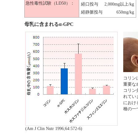
急性毒性試験（LD50）：
経口投与
2,000mg以上/kg
経静脈投与
650mg/kg
母乳に含まれるα-GPC
コリン
重要な
コリン
れていま
におけ
種の一
(Am J Clin Nutr 1996;64:572-6)