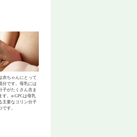
は赤ちゃんにとって
成分です。母乳には
分子がたくさん含ま
す。α-GPCは母乳
る主要なコリン分子
つです。