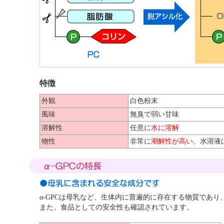
特徴
外観
白色粉末
風味
無臭で弱い甘味
溶解性
任意に
水に溶解
物性
非常に
潮解性が高い
、水溶液
α-GPCは母乳など、生体内に普遍的に存在する物質であり
また、食品としての安全性も確認されています。