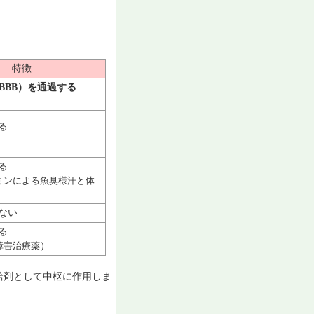
特徴
BBB）を通過する
る
る
ミンによる魚臭様汗と体
しない
る
障害治療薬
）
補給剤として中枢に作用しま