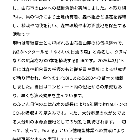
し、由布市の山林への植樹活動を実施しました。本取り組
みは、県の仲介により土地所有者、森林組合と協定を締結
し、植栽や間伐を行い、森林環境や水源涵養地を保全する
活動です。
現地は豊後富士とも呼ばれる由布岳山麓の杉伐採跡地で、
約2.8ヘクタールを「ゆふいん日油の森」と命名し、クヌギ
などの広葉樹2,000本を植栽する計画です。2025年3月15
日には森林組合員の指導のもと従業員や家族による植栽式
が執り行われ、全体の1／10にあたる200本の苗木を植栽
しました。当日はコンビナート内の他社からの来賓もあ
り、早くも波及効果を生んでいます。
ゆふいん日油の森は苗木の成長により5年間で約160トンの
CO₂を吸収する見込みです。また、大分市民の水がめであ
る大分川の水源涵養地としての役割も期待されます。「切
って、使って、植える」という循環型林業への貢献により
持続可能な未来を実現していきます。